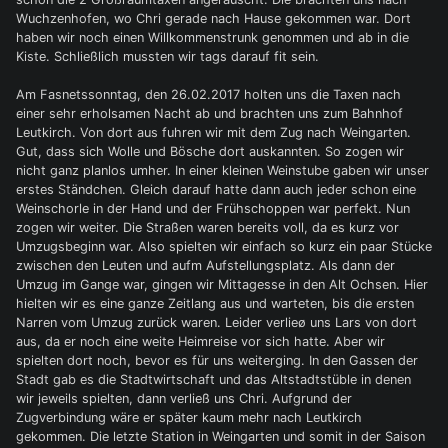
Wuchzenhofen, wo Chri gerade nach Hause gekommen war. Dort
haben wir noch einen Willkommenstrunk genommen und ab in die
Kiste. Schließlich mussten wir tags darauf fit sein.
Am Fasnetssonntag, den 26.02.2017 holten uns die Taxen nach
einer sehr erholsamen Nacht ab und brachten uns zum Bahnhof
Leutkirch. Von dort aus fuhren wir mit dem Zug nach Weingarten.
Gut, dass sich Wolle und Bösche dort auskannten. So zogen wir
nicht ganz planlos umher. In einer kleinen Weinstube gaben wir unser
erstes Ständchen. Gleich darauf hatte dann auch jeder schon eine
Weinschorle in der Hand und der Frühschoppen war perfekt. Nun
zogen wir weiter. Die Straßen waren bereits voll, da es kurz vor
Umzugsbeginn war. Also spielten wir einfach so kurz ein paar Stücke
zwischen den Leuten und aufm Aufstellungsplatz. Als dann der
Umzug im Gange war, gingen wir Mittagesse in den Alt Ochsen. Hier
hielten wir es eine ganze Zeitlang aus und warteten, bis die ersten
Narren vom Umzug zurück waren. Leider verlieø uns Lars von dort
aus, da er noch eine weite Heimreise vor sich hatte. Aber wir
spielten dort noch, bevor es für uns weiterging. In den Gassen der
Stadt gab es die Stadtwirtschaft und das Altstadtstüble in denen
wir jeweils spielten, dann verließ uns Chri. Aufgrund der
Zugverbindung wäre er später kaum mehr nach Leutkirch
gekommen. Die letzte Station in Weingarten und somit in der Saison