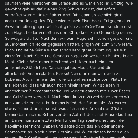
säumten viele Menschen die Straøe und es war ein toller Umzug. Wie
gewohnt gab es dafür einen Ring Schwarzwurst, der sofort
verhaftet wurde. Unser Fahrer Andi fuhr dann so ziemlich gleich
nach dem Umzug das Zügle wieder nach Fischbach. Entgegen alter
Gewohnheiten gingen wir nicht gleich zum Grün-Team, sondern erst
zum Hugo. Leider verließ uns dort Chri, da er zum Geburstag seines
Schwagers durfte. Nachdem wir beim Hugo sehr schön gespielt und
außerordentlich lecker gegessen hatten, gingen wir zum Grün-Team.
Michl und seine Gäste waren schon sehr guter Stimmung, als wir
eintrafen. Nach Spiel und Schnaps zogen wir weiter zu Bühlers in die
Most-Küche. Wie immer brechend voll. Aber auch ein sehr
amüsantes Ständchen. Danach gab es Most, Bier und die
altbekannte Vesperplatten. Klasse! Nun starteten wir durch zu
Döbeles. Auch hier war die Hölle los und es reichte vom Platz her
mal eben so, dass wir auch noch hineinkamen. Wir spielten in
angenehmer Zimmerlautstärke und wurden danach mit super Essen
und Getränken versorgt. Nach einer kurzen Verweildauer zogen wir
nun zum letzten Haus in Hummertsried, der Furtmühle. Wir waren
etwas früher dran als sonst, was sich an der Anzahl der Gäste
bemerkbar machte. Schon vor dem Auftritt dort, rief Präse das Taxi
an. Da wir nun zum letzten Mal für den Tag spielten, ließ sich der
Kapellmeister nicht lumpen und sagte doch das ein oder andere
Schmankerl an. Nach einem Getränk und Wurstplatten kamen auch
schon die 2 Großraumtaxen angerauscht. Die brachten uns nach