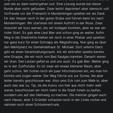
und wie es dann weitergehen soll. Eine Lösung wurde bei dieser
Runde aber nicht gefunden. Zwar leicht deprimiert aber dennoch voll
Vorfreude vor der Freinacht in Munderkingen spielten wir als Dank
für das Vesper noch in der guten Stube und fuhren dann los nach
Munderkingen. Wir starteten mit einem Auftritt in der Rose. Zwar
mussten wir kurz warten, bis wir loslegen konnten, aber es war ein
toller Start. Es gab eine Liesl Bier und schon ging es weiter. Aufm
Weg in die Stadtmitte hielten wir noch in einer Pilsbar und spielten
nur ganz kurz für einen Schnaps als Wegzehrung. Nun ging es über
den Marktplatz ins Gemeindehaus St. Michael. Dort unterm Dach
gibt es einen Veranstaltungsraum. Als wir eintrafen spielte bereits
eine Gruppe, die wir noch von Bad Saulgau kannten. Danach waren
wir dran. Den Leuten gefiel es und uns auch. Es gab Bier. Weiter ging
es in der Zunftstube. Es ist zwar ein etwas kleinerer Raum, aber
geht schon. Wir holten noch ein paar Informationen ein, wo man hin
könnte und zogen weiter. Der Weg führte uns zur Sonne, die aber
leider bereits geschlossen war. Also ums Eck rum zum Walk-in, aber
auch das war zu. Tja, da die Autos von hier aus nicht mehr weit
waren, beschlossen wir nicht mehr in die Stadt hinein zu laufen,
sondern uns auf den Heimweg zu machen. Die meisten gingen auch
nach Hause, aber 3 Gründer schauten noch in der Linde vorbei und
nahmen noch einen Schlummertrunk.