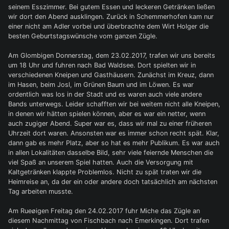
seinem Esszimmer. Bei gutem Essen und leckeren Getränken ließen
wir dort den Abend ausklingen. Zurück in Schemmerhofen kam nur
einer nicht am Adler vorbei und überbrachte dem Wirt Holger die
besten Geburtstagswünsche vom ganzen Zügle.
Am Glombigen Donnerstag, dem 23.02.2017, trafen wir uns bereits
um 18 Uhr und fuhren nach Bad Waldsee. Dort spielten wir in
verschiedenen Kneipen und Gasthäusern. Zunächst im Kreuz, dann
im Hasen, beim Josl, im Grünen Baum und im Löwen. Es war
ordentlich was los in der Stadt und es waren auch viele andere
Bands unterwegs. Leider schafften wir bei weitem nicht alle Kneipen,
in denen wir hätten spielen können, aber es war ein netter, wenn
auch zugiger Abend. Super war es, dass wir mal zu einer früheren
Uhrzeit dort waren. Ansonsten war es immer schon recht spät. Klar,
dann gab es mehr Platz, aber so hat es mehr Publikum. Es war auch
in allen Lokalitäten dasselbe Bild, sehr viele feiernde Menschen die
viel Spaß an unserem Spiel hatten. Auch die Versorgung mit
Kaltgetränken klappte Problemlos. Nicht zu spät traten wir die
Heimreise an, da der ein oder andere doch tatsächlich am nächsten
Tag arbeiten musste.
Am Rueøigen Freitag den 24.02.2017 fuhr Miche das Zügle an
diesem Nachmittag von Fischbach nach Emerkingen. Dort trafen