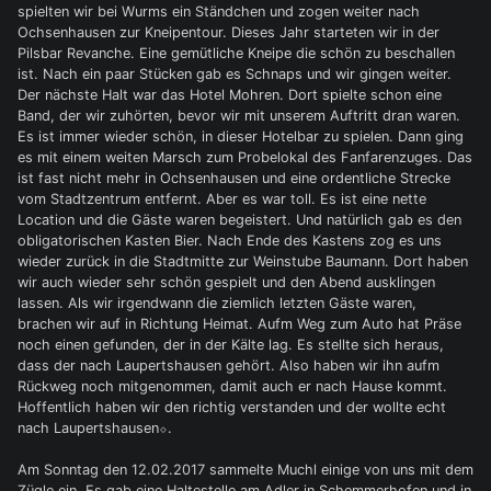
spielten wir bei Wurms ein Ständchen und zogen weiter nach
Ochsenhausen zur Kneipentour. Dieses Jahr starteten wir in der
Pilsbar Revanche. Eine gemütliche Kneipe die schön zu beschallen
ist. Nach ein paar Stücken gab es Schnaps und wir gingen weiter.
Der nächste Halt war das Hotel Mohren. Dort spielte schon eine
Band, der wir zuhörten, bevor wir mit unserem Auftritt dran waren.
Es ist immer wieder schön, in dieser Hotelbar zu spielen. Dann ging
es mit einem weiten Marsch zum Probelokal des Fanfarenzuges. Das
ist fast nicht mehr in Ochsenhausen und eine ordentliche Strecke
vom Stadtzentrum entfernt. Aber es war toll. Es ist eine nette
Location und die Gäste waren begeistert. Und natürlich gab es den
obligatorischen Kasten Bier. Nach Ende des Kastens zog es uns
wieder zurück in die Stadtmitte zur Weinstube Baumann. Dort haben
wir auch wieder sehr schön gespielt und den Abend ausklingen
lassen. Als wir irgendwann die ziemlich letzten Gäste waren,
brachen wir auf in Richtung Heimat. Aufm Weg zum Auto hat Präse
noch einen gefunden, der in der Kälte lag. Es stellte sich heraus,
dass der nach Laupertshausen gehört. Also haben wir ihn aufm
Rückweg noch mitgenommen, damit auch er nach Hause kommt.
Hoffentlich haben wir den richtig verstanden und der wollte echt
nach Laupertshausen⬦.
Am Sonntag den 12.02.2017 sammelte Muchl einige von uns mit dem
Zügle ein. Es gab eine Haltestelle am Adler in Schemmerhofen und in