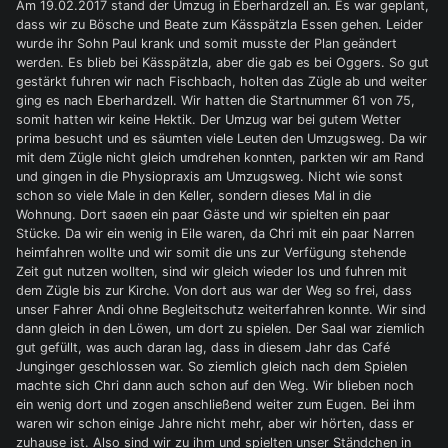
Am 19.02.2017 stand der Umzug in Eberhardzell an. Es war geplant,
dass wir zu Bösche und Beate zum Kässpätzla Essen gehen. Leider
wurde ihr Sohn Paul krank und somit musste der Plan geändert
werden. Es blieb bei Kässpätzla, aber die gab es bei Oggers. So gut
gestärkt fuhren wir nach Fischbach, holten das Zügle ab und weiter
ging es nach Eberhardzell. Wir hatten die Startnummer 61 von 75,
somit hatten wir keine Hektik. Der Umzug war bei gutem Wetter
prima besucht und es säumten viele Leuten den Umzugsweg. Da wir
mit dem Zügle nicht gleich umdrehen konnten, parkten wir am Rand
und gingen in die Physiopraxis am Umzugsweg. Nicht wie sonst
schon so viele Male in den Keller, sondern dieses Mal in die
Wohnung. Dort saøen ein paar Gäste und wir spielten ein paar
Stücke. Da wir ein wenig in Eile waren, da Chri mit ein paar Narren
heimfahren wollte und wir somit die uns zur Verfügung stehende
Zeit gut nutzen wollten, sind wir gleich wieder los und fuhren mit
dem Zügle bis zur Kirche. Von dort aus war der Weg so frei, dass
unser Fahrer Andi ohne Begleitschutz weiterfahren konnte. Wir sind
dann gleich in den Löwen, um dort zu spielen. Der Saal war ziemlich
gut gefüllt, was auch daran lag, dass in diesem Jahr das Café
Junginger geschlossen war. So ziemlich gleich nach dem Spielen
machte sich Chri dann auch schon auf den Weg. Wir blieben noch
ein wenig dort und zogen anschließend weiter zum Eugen. Bei ihm
waren wir schon einige Jahre nicht mehr, aber wir hörten, dass er
zuhause ist. Also sind wir zu ihm und spielten unser Ständchen in