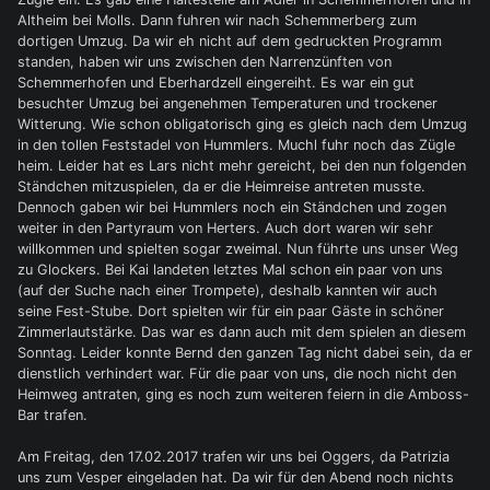
Altheim bei Molls. Dann fuhren wir nach Schemmerberg zum
dortigen Umzug. Da wir eh nicht auf dem gedruckten Programm
standen, haben wir uns zwischen den Narrenzünften von
Schemmerhofen und Eberhardzell eingereiht. Es war ein gut
besuchter Umzug bei angenehmen Temperaturen und trockener
Witterung. Wie schon obligatorisch ging es gleich nach dem Umzug
in den tollen Feststadel von Hummlers. Muchl fuhr noch das Zügle
heim. Leider hat es Lars nicht mehr gereicht, bei den nun folgenden
Ständchen mitzuspielen, da er die Heimreise antreten musste.
Dennoch gaben wir bei Hummlers noch ein Ständchen und zogen
weiter in den Partyraum von Herters. Auch dort waren wir sehr
willkommen und spielten sogar zweimal. Nun führte uns unser Weg
zu Glockers. Bei Kai landeten letztes Mal schon ein paar von uns
(auf der Suche nach einer Trompete), deshalb kannten wir auch
seine Fest-Stube. Dort spielten wir für ein paar Gäste in schöner
Zimmerlautstärke. Das war es dann auch mit dem spielen an diesem
Sonntag. Leider konnte Bernd den ganzen Tag nicht dabei sein, da er
dienstlich verhindert war. Für die paar von uns, die noch nicht den
Heimweg antraten, ging es noch zum weiteren feiern in die Amboss-
Bar trafen.
Am Freitag, den 17.02.2017 trafen wir uns bei Oggers, da Patrizia
uns zum Vesper eingeladen hat. Da wir für den Abend noch nichts