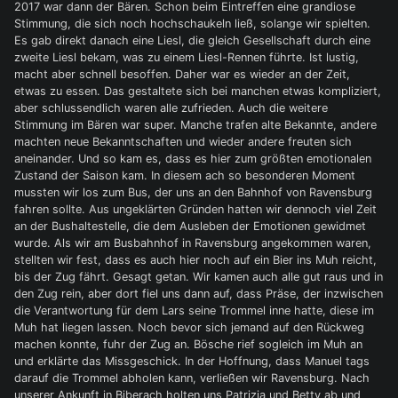
2017 war dann der Bären. Schon beim Eintreffen eine grandiose
Stimmung, die sich noch hochschaukeln ließ, solange wir spielten.
Es gab direkt danach eine Liesl, die gleich Gesellschaft durch eine
zweite Liesl bekam, was zu einem Liesl-Rennen führte. Ist lustig,
macht aber schnell besoffen. Daher war es wieder an der Zeit,
etwas zu essen. Das gestaltete sich bei manchen etwas kompliziert,
aber schlussendlich waren alle zufrieden. Auch die weitere
Stimmung im Bären war super. Manche trafen alte Bekannte, andere
machten neue Bekanntschaften und wieder andere freuten sich
aneinander. Und so kam es, dass es hier zum größten emotionalen
Zustand der Saison kam. In diesem ach so besonderen Moment
mussten wir los zum Bus, der uns an den Bahnhof von Ravensburg
fahren sollte. Aus ungeklärten Gründen hatten wir dennoch viel Zeit
an der Bushaltestelle, die dem Ausleben der Emotionen gewidmet
wurde. Als wir am Busbahnhof in Ravensburg angekommen waren,
stellten wir fest, dass es auch hier noch auf ein Bier ins Muh reicht,
bis der Zug fährt. Gesagt getan. Wir kamen auch alle gut raus und in
den Zug rein, aber dort fiel uns dann auf, dass Präse, der inzwischen
die Verantwortung für dem Lars seine Trommel inne hatte, diese im
Muh hat liegen lassen. Noch bevor sich jemand auf den Rückweg
machen konnte, fuhr der Zug an. Bösche rief sogleich im Muh an
und erklärte das Missgeschick. In der Hoffnung, dass Manuel tags
darauf die Trommel abholen kann, verließen wir Ravensburg. Nach
unserer Ankunft in Biberach holten uns Patrizia und Betty ab und