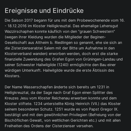
Ereignisse und Eindrücke
Die Saison 2017 begann für uns mit dem Probewochenende vom 16.
- 18.12.2016 im Kloster Heiligkreuztal. Das ehemalige Lehensgut
Wazzirschaphen konnte käuflich von den "grauen Schwestern"
(wegen ihrer Kleidung wurden die Mitglieder der Beginen-
Gesellschaft aus Altheim b. Riedlingen so genannt, ehe sie sich an
die Zisterzienserabtei Salem mit der Bitte um Aufnahme in den
Klosterverband wanden) erworben werden, doch erst die starke
finanzielle Zuwendung des Grafen Egon von Grüningen-Landau und
seiner Schwester Hailwilgilde (1240) ermöglichte den Bau einer
würdigen Unterkunft. Hailwilgilde wurde die erste Äbtissin des
Klosters.
Der Name Wasserschapfen änderte sich bereits um 1231 in
Heiligkreuztal, da der Sage nach Graf Egon einen Splitter des
Kreuzes Jesu vom Kloster Reichenau erwerben konnte und dem
Kloster stiftete. 1234 unterstellte König Heinrich (VII.) das Kloster
seinem besonderen Schutz. 1251 wurde es von Papst Gregor IX.
bestätigt und mit den gewöhnlichen Privilegien (Befreiung von der
Bischöflichen Gewalt, von weltlichen Gerichten etc.) und mit allen
Freiheiten des Ordens der Cisterzienser versehen.