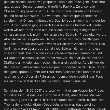
geplant hatten, waren wir gespannt, wohin die Reise geht. Zunächst
gab es aber Gulaschsuppe und gefüllte Paprika. Zu unser aller
Überraschung gesellte sich Oli zu uns. Er war gerade von Chicago
da und hatte Sehnsucht. Als wir dann unser Vesper-Ständchen
spielten, hat Oli auch mitgespielt. Das lief sogar noch richtig gut bei
ihm. Anschließend ging es nach Ingerkingen ins Probelokal. Leider
waren wir sehr spät dran und die Busse hatten Ingerkingen schon
verlassen, weshalb nicht mehr allzu viele Gäste im Probelokal waren.
Aber denen hat es gefallen. Danach fuhren wir nach Stafflangen in
die Halle. Erstaunlicherweise waren wir an dem Abend 5 Fahrer. Das
heißt, es waren überproportional viele Spieler nüchtern, für diese
späte Uhrzeit. Das machte sich auch beim Spielen bemerkbar und
wir konnten unseren kleinen Patzer von vor ein paar Jahren bei den
Stafflangern wieder gut machen. Es war ein schöner Auftritt vor der
Bar und wir verbrachten noch ein paar Stündchen in der Halle. Sogar
den ganz späten Auftritt der restlichen Blechrebellen konnten wir
noch anhören. Aber ein Fahrer nach dem anderen verließ das Fest,
bis auch die letzten die Halle Richtung Heimat verließen.
Samstag, den 18.02.2017 starteten wir mit einem Vesper bei Präse.
Grundsätzlich ist das ja ein schöner Auftakt, aber dieses Mal war
der Hauptgrund für unser Treffen ein doch recht unerfreulicher. Das
Thema der angekündigten Gesprächsrunde war, dass zwei vom
Zügle beim "verHEERendES MUSIKKORPS" aufhören möchten und ob