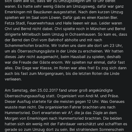
sich dann alle so, dass wir zu Umzugsbeginn um 19 Uhr bereit
waren. Es hatte sehr wenig Gäste am Umzugsweg, dafür war ganz
Emerkingen mit Bauzäunen ausgestattet. Nach dem kurzen Umzug
spielten wir im Saal vom Löwen. Dafür gab es einen Kasten Bier.
Fetza Stadl, Feuerwehrhaus und Halle lieøen wir aus. Leider waren
Chri und Bernd nicht dabei. Chri spielte noch in München und Bernd
dirigierte Mittelbuch beim Umzug in Ochsenhausen. So kam es, dass
der Bernd den Chri vom Bahnhof abholte und mit nach
Schemmerhofen brachte. Wir trafen uns dann alle dort um 23 Uhr,
um als Óberraschungsgäste in der Linde zu erscheinen. Wir hatten
dieses Jahr nicht ausgemacht, beim Hausball zu spielen, deshalb
war die Freude der Gäste enorm. Wir spielten nur einmal, dafür fast
alles. Die Gage war Klasse, im Roten war alles frei! Es zog sich dann
auch bis fast zum Morgengrauen, bis die letzten Roten die Linde
verlieøen.
Am Samstag, den 25.02.2017 fand unser groß angekündigte
Überraschungsausflug statt. Organisiert von Andi M. und Präse.
Dieser Ausflug startete für die meisten gegen 12 Uhr. Was Genaues
wusste man nicht. Die organisierten Fahrer brachten uns nach
Hummertsried. Dort erwarteten wir A², die ja das Zügle an dem
Morgen von Emerkingen nach Hummertsried brachten. Die beiden
hatten sich ein wenig mit der Fahrdauer verschätzt und schafften es
gerade so zum Umzug dort zu sein. Bei strahlendem Sonnenschein