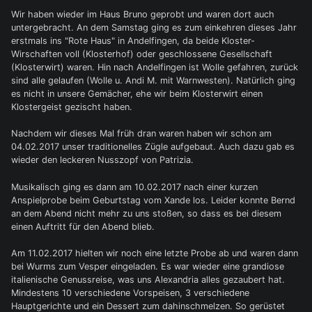
Wir haben wieder im Haus Bruno geprobt und waren dort auch
untergebracht. An dem Samstag ging es zum einkehren dieses Jahr
erstmals ins "Rote Haus" in Andelfingen, da beide Kloster-
Wirschaften voll (Klosterhof) oder geschlossene Gesellschaft
(Klosterwirt) waren. Hin nach Andelfingen ist Wolle gefahren, zurück
sind alle gelaufen (Wolle u. Andi M. mit Warnwesten). Natürlich ging
es nicht in unsere Gemächer, ehe wir beim Klosterwirt einen
Klostergeist gezischt haben.
Nachdem wir dieses Mal früh dran waren haben wir schon am
04.02.2017 unser traditionelles Zügle aufgebaut. Auch dazu gab es
wieder den leckeren Nusszopf von Patrizia.
Musikalisch ging es dann am 10.02.2017 nach einer kurzen
Anspielprobe beim Geburtstag vom Xande los. Leider konnte Bernd
an dem Abend nicht mehr zu uns stoßen, so dass es bei diesem
einen Auftritt für den Abend blieb.
Am 11.02.2017 hielten wir noch eine letzte Probe ab und waren dann
bei Wurms zum Vesper eingeladen. Es war wieder eine grandiose
italienische Genussreise, was uns Alexandria alles gezaubert hat.
Mindestens 10 verschiedene Vorspeisen, 3 verschiedene
Hauptgerichte und ein Dessert zum dahinschmelzen. So gerüstet