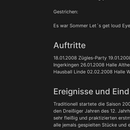
Gestrichen:
Es war Sommer Let´s get loud Eye 
Auftritte
18.01.2008 Zügles-Party 19.01.2
Ingerkingen 26.01.2008 Halle Alt
Hausball Linde 02.02.2008 Halle 
Ereignisse und Ein
Traditionell startete die Saison 2008 mit dem Probenwochenende in Bad Schussenried im Kloster, dessen erste Klosterkirche in den Dreißiger Jahren des 12. Jahrhunderts als dreischiffige Pfeiferbasilika fertig gestellt wurde, vom 21. - 23.12.2007. Wir waren sehr fleißig und praktizierten erstmals eine absolut demokratische Wahl der Stücke für die anstehende Saison. Es wurden fast alle jemals gespielten Stücke und ebenso die neuen Stücke aufgelistet. Nun hatte jeder 20 Stimmen und durfte in einer geheimen Wahl abstimmen. Nach der Auswertung waren die 20 Stücke mit den meisten Stimmen im Programm 2008. Unser alljährlicher Abend in der Brauereiwirtschaft verlief wieder lustig und alle hatten ihre Freude daran. Da uns allen bewusst war, dass wir diese Saison zwischen dem Probewochenende und dem ersten Auftritt weniger Zeit als sonst haben, wurde konzentriert geprobt. Nach dem Probenwochenende folgten noch ein paar wenige Proben, bis es mit unserer Saison losging. Da die Saison 2008 schon am 06. Februar zu Ende war, hieß es für uns einfach früher anfangen. Der erste Auftritt erwartete uns somit bereits am 18.01.08 auf unserer Zügles-Party. Die Vorbereitungen zu der Party begannen dieses Mal schon zwei Tage zuvor. Da bauten wir im Kohleschuppen auf und richteten soweit alles her. Am Tag der Veranstaltung hatten wir erstmals nicht wie gewohnt einen DJ von Experience, sondern DJ Ingo am Turntable. Wir waren sehr zufrieden mit ihm und es war auch ihm zu verdanken, dass wir keine Fasnets-Musik hören mussten, wie sie auf anderen Veranstaltungen zu dieser Jahreszeit normal läuft. Die Bedienungen waren dieses Mal von Angela Müller organisiert worden und machten ihre Arbeit ebenfalls recht gut. Wir haben obligatorisch alles von unserem Programm auf zwei Auftritte verteilt gespielt und alle außer Oli waren da. Nach dieser gelungenen Party, bauten wir tags darauf am 19.01.08 ab. Überraschender weiße waren so gut wie alle da, so dass die Party innerhalb von 2 Stunden abgebaut war. Somit hatten wir noch Zeit uns ein wenig auszuruhen, bevor es mit unseren Aktivitäten weiter ging. Wir trafen uns abends bei Wurms in der Kellerbar, wo Manuel´s Mutter uns zu einem Vesper eingeladen hatte. Es stellte sich dabei heraus, dass sie eine exzellente Köchin ist und die italienische Küche im Griff hat. Von Anti-Pasti als Vorspeise über Penne al Arabiata bis hin zur Lasagne gab es ausgewählte Köstlichkeiten. So gestärkt machten wir uns auf den Weg nach Bad Waldsee zur dortigen Freinacht. Wie es sich für eine Freinacht gehört war in der ganzen Stadt was los und die Leute waren überall. Da sich niemand auskannte war es ein wenig schwierig eine für uns geeignete Location zu finden. Durch Gespräche mit Leuten fanden wir aber dann 