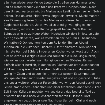
säumten wieder eine Menge Leute die Straßen von Hummertsried
und es waren wieder viele tolle und kreative Gruppen dabei. Nach
dem Umzug warteten wir, bis Markus aus Leutkirch mit seinem Sohn
ankam. Das dauerte leider etwas länger als erwartet. Muchl machte
eine Einweisung beim Sohn des Markus und dieser fuhr dann das
Zügle nach Leutkirch. Jetzt, wo alles erledigt war, ging es zum
Grün-Team, wo wir in der Küche gespielt haben. Nach Bier und
Schnaps ging es zu Hugo Weber. Nachdem wir dort im letzten Jahr
nicht gespielt hatten, war es wieder an der Zeit, ihn zu besuchen.
Wir hatten Glück und konnten dem Rollenden Bunten Abend
zuschauen, die kurz nach unserem Auftritt eintrafen. Nun war der
nächste Halt bei Bühlers in der alten Küche, wo es Most gibt. Auch
hier spielten wir einige Stücke und rockten die Bude. Unglaublich,
wie voll es dort wieder war. Nun gingen wir zu Döbeles. Es war
einfach wieder herrlich, in den vollen Räumen vor enthusiastischem
Publikum zu spielen. Der Hausherr hielt sich dieses Jahr aber ein
wenig im Zaum und tanzte nicht mehr auf seinem Esszimmertisch.
Wir speisten hier auch wieder ausgezeichnet und so gestärkt führte
uns unser weiterer Weg zur Furtmühle, wo wir den Abend ausklingen
ließen. Nach einem Ständchen und einer fröhlichen, aber sehr kurzen
Zeit in der Kellerbar machten wir uns daran, das bestellte Taxi zu
erwarten und uns nach Wuchzenhofen fahren zu lassen. Dort
angekommen bezog jeder sein Nachtquartier beim Chri und nach
einem Feierabendbier ging es auch zu Bett.