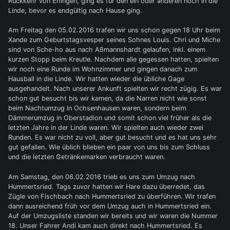
Rückkehr von Ehingen, ging es für den ein oder anderen noch in die
Linde, bevor es endgültig nach Hause ging.
Am Freitag den 05.02.2016 trafen wir uns schon gegen 18 Uhr beim
Xande zum Geburtstagsvesper seines Sohnes Louis. Chri und Miche
sind von Sche-ho aus nach Aßmannshardt gelaufen, inkl. einem
kurzen Stopp beim Kreutle. Nachdem alle gegessen hatten, spielten
wir noch eine Runde im Wohnzimmer und gingen danach zum
Hausball in die Linde. Wir hatten wieder die übliche Gage
ausgehandelt. Nach unserer Ankunft spielten wir recht zügig. Es war
schon gut besucht bis wir kamen, da die Narren nicht wie sonst
beim Nachtumzug in Ochsenhausen waren, sondern beim
Dämmerumzug in Oberstadion und somit schon viel früher als die
letzten Jahre in der Linde waren. Wir spielten auch wieder zwei
Runden. Es war nicht zu voll, aber gut besucht und es hat uns sehr
gut gefallen. Wie üblich blieben ein paar von uns bis zum Schluss
und die letzten Getränkemarken verbraucht waren.
Am Samstag, den 06.02.2016 trieb es uns zum Umzug nach
Hummertsried. Tags zuvor hatten wir Hare dazu überredet, das
Zügle von Fischbach nach Hummertsried zu überführen. Wir trafen
dann ausreichend früh vor dem Umzug auch in Hummertsried ein.
Auf der Umzugsliste standen wir bereits und wir waren die Nummer
18. Unser Fahrer Andi kam auch direkt nach Hummertsried. Es