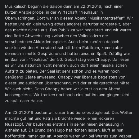
Musikalisch begann die Saison dann am 22.01.2016, nach einer
kurzen Anspielprobe, in der Wirtschaft "Neuhaus" in
Oberwachingen. Dort war an diesem Abend "Musikantentreffen". Wir
hatten uns ein klein wenig etwas anderes darunter vorgestellt, aber
das machte nichts aus. Das Publikum war begeistert und wir waren
eine flotte Abwechslung zwischen den Volksliedern der
verschiedenen Akkordeonspieler. Auch beim zuhören danach
senkten wir den Altersdurchschnitt beim Publikum, kamen aber
dennoch in nette Gespräche und hatten unseren Spaß. Zufällig war
im Saal vom "Neuhaus" der 50. Geburtstag von Chappy. Da liesen
es wir uns natürlich nicht nehmen, auch dort einen musikalischen
Auftritt zu bieten. Der Saal ist sehr schön und es waren noch
genügend Gäste anwesend. Chappy war überaus begeistert von
dieser unglaublichen Überraschung, mit der er nie gerechnet hätte.
Wir auch nicht. Denn Chappy haben wir ja erst an dem Abend
kennengelernt. Wir tranken dort noch eins auf ihn und gingen nicht
zu spät nach Hause.
Am 23.01.2016 bauten wir unser traditionelles Zügle auf. Das Wetter
machte gut mit und Patrizia brachte wieder einen leckeren
Nusszopf. Wir bauten es erstmals in seiner neuen Behausung in
Altheim auf. Da Bruno den Hugo hat richten lassen, läuft er nun
hoffentlich immer gut an. Abends waren wir bei Wurms zum Vesper