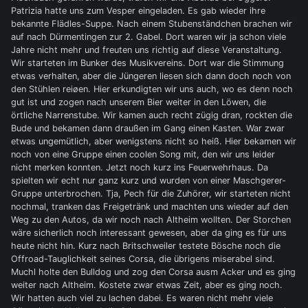
Patrizia hatte uns zum Vesper eingeladen. Es gab wieder ihre
bekannte Flädles-Suppe. Nach einem Stubenständchen brachen wir
auf nach Dürmentingen zur 2. Gabel. Dort waren wir ja schon viele
Jahre nicht mehr und freuten uns richtig auf diese Veranstaltung.
Wir starteten im Bunker des Musikvereins. Dort war die Stimmung
etwas verhalten, aber die Jüngeren liesen sich dann doch noch von
den Stühlen reiøen. Hier erkundigten wir uns auch, wo es denn noch
gut ist und zogen nach unserem Bier weiter in den Löwen, die
örtliche Narrenstube. Wir kamen auch recht zügig dran, rockten die
Bude und bekamen dann draußen im Gang einen Kasten. War zwar
etwas ungemütlich, aber wenigstens nicht so heiß. Hier bekamen wir
noch von eine Gruppe einen coolen Song mit, den wir uns leider
nicht merken konnten. Jetzt noch kurz ins Feuerwehrhaus. Da
spielten wir echt nur ganz kurz und wurden von einer Maschgerer-
Gruppe unterbrochen. Tja, Pech für die Zuhörer, wir starteten nicht
nochmal, tranken das Freigetränk und machten uns wieder auf den
Weg zu den Autos, da wir noch nach Altheim wollten. Der Storchen
wäre sicherlich noch interessant gewesen, aber da ging es für uns
heute nicht hin. Kurz nach Britschweiler testete Bösche noch die
Offroad-Tauglichkeit seines Corsa, die übrigens miserabel sind.
Muchl holte den Bulldog und zog den Corsa ausm Acker und es ging
weiter nach Altheim. Kostete zwar etwas Zeit, aber es ging noch.
Wir hatten auch viel zu lachen dabei. Es waren nicht mehr viele