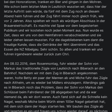
bei den Honoratioren, tranken ein Bier und gingen in den Mohren.
Wie schon beim letzten Male in Leutkirch wussten wir, dass hier der
letzte Auftritt sein würde, da fünf mit dem Zug noch an diesem
Abend heim fuhren und der Zug fährt immer noch gleich früh, wie
vor 2 Jahren. Also spielten wir noch als würdigen Abschluss in der
Brauereiwirtschaft. Es machte viel Spaø vor dem begeisterten
Publikum und wir kosteten noch jeden Moment aus. Nun wurde es
Zeit, dass wir uns von den Heimfahrern verabschiedeten und sie
leider ziehen lassen mussten. Für die dagebliebenen kam dann die
freudige Kunde, dass die Getränke der Wirt übernimmt und das
Essen die NZ Nibelgau. Sehr schön. So aßen und tranken wir und
fuhren irgendwann wieder zurück zum Chri.
Am 08.02.2016, dem Rosenmontag, fuhr wieder der Sohn von
Markus das traditionelle Zügle von Leutkirch nach Biberach an den
Bahnhof. Nachdem wir mit dem Zug in Biberach angekommen
waren, holte Betty ein paar der Mannen ab und Miche fuhr das Zügle
nach Altheim, um es wieder bei Müllers einzulagern. Allerdings gab
es in Biberach noch das Problem, dass der Sohn von Markus den
Schlüssel beim Fahrdienst der DB abgegeben hat und da war
niemand da, als wir dort waren. Auch fand sich auf die Schnelle kein
Nagel, weshalb Miche beim Würth einen 100er Nagel gebettelt hat,
mit dem sich dann der Hugo starten lies. Wir bauten das Zügle ab
und lagerten es ein und freuen uns schon wieder darauf, es nächstes