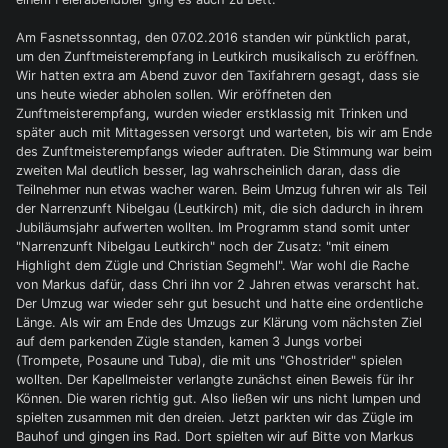
Am Fasnetssonntag, den 07.02.2016 standen wir pünktlich parat,
um den Zunftmeisterempfang in Leutkirch musikalisch zu eröffnen.
Wir hatten extra am Abend zuvor den Taxifahrern gesagt, dass sie
uns heute wieder abholen sollen. Wir eröffneten den
Zunftmeisterempfang, wurden wieder erstklassig mit Trinken und
später auch mit Mittagessen versorgt und warteten, bis wir am Ende
des Zunftmeisterempfangs wieder auftraten. Die Stimmung war beim
zweiten Mal deutlich besser, lag wahrscheinlich daran, dass die
Teilnehmer nun etwas wacher waren. Beim Umzug fuhren wir als Teil
der Narrenzunft Nibelgau (Leutkirch) mit, die sich dadurch in ihrem
Jubiläumsjahr aufwerten wollten. Im Programm stand somit unter
"Narrenzunft Nibelgau Leutkirch" noch der Zusatz: "mit einem
Highlight dem Zügle und Christian Segmehl". War wohl die Rache
von Markus dafür, dass Chri ihn vor 2 Jahren etwas verarscht hat.
Der Umzug war wieder sehr gut besucht und hatte eine ordentliche
Länge. Als wir am Ende des Umzugs zur Klärung vom nächsten Ziel
auf dem parkenden Zügle standen, kamen 3 Jungs vorbei
(Trompete, Posaune und Tuba), die mit uns "Ghostrider" spielen
wollten. Der Kapellmeister verlangte zunächst einen Beweis für ihr
Können. Die waren richtig gut. Also ließen wir uns nicht lumpen und
spielten zusammen mit den dreien. Jetzt parkten wir das Zügle im
Bauhof und gingen ins Rad. Dort spielten wir auf Bitte von Markus