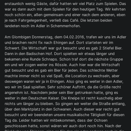
erstaunlich wenig Gäste, dafür hatten wir viel Platz zum Spielen. Das
war es dann auch mit dem Spielen für den heutigen Tag. Wir kehrten
noch schön ein, aßen gemeinsam und einer nach dem anderen, eben
je nach Fahrgelegenheit, verließ das Café. Die letzten beiden
landeten noch im Adler in Schemmerhofen.
Am Glombigen Donnerstag, dem 04.02.2016, trafen wir uns im Adler
und brachen recht fix nach Ehingen auf. Dort starteten wir im
Schwert. Die Wirtschaft war gut besucht und es gab 2 Stiefel Bier.
Dann in den Badischen Hof. Dort spielten wir etwas länger und
bekamen eine Runde Schnaps. Schon traf dort die nächste Gruppe
ein und wir zogen weiter ins Rössle. Auch hier war die Wirtschaft
gut besucht und es gab ein Bier für jeden. Das schlechte Wetter
machte immer nicht so viel Spaß, die Location zu wechseln, aber
deswegen waren wir ja in Ehingen. Also ging es weiter in den Adler,
wo wir im Saal spielten. Sehr schöner Auftritt, da die Größe recht
angenehm ist. Nachdem jeder sein Bier getrunken hatte, ging es
weiter in den Deutschen Kaiser. Die Kneipe ist recht kuschelig aber
nichts um länger zu bleiben. So gingen wir weiter die Straße entlang,
über den Marktplatz in den Schwanen. Auch dieser war recht gut
besucht und wir beendeten unsere musikalische Tätigkeit für diesen
Tag da. Leider hatten wir mitbekommen, dass der Ochsen
geschlossen hatte, sonst wären wir auch dort noch hin. Nach der