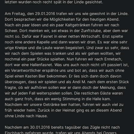
letzten wurden noch recht spät in der Linde gesichtet.
Am Freitag, den 29.01.2016 trafen wir uns wie gewohnt in der Linde.
Dort besprachen wir die Möglichkeiten für den heutigen Abend.
Nach ein paar Ideen und ein paar Kaltgetränken fuhren wir nach
Scheer. Dort meinten wir, sei etwas in der Zunftstube, aber dem war
nicht so. Dafür war Fasnet in einer netten Wirtschaft. Erst spielte
noch eine andere Kapelle und dann waren wir dran. Es war eine sehr
urige Kneipe und die Leute waren begeistert. Und zwar so sehr, dass
wir nach dem Spielen was tranken und als wir gehen wollten, wir
nochmal ein paar Stücke spielten. Nun fuhren wir nach Ennetach,
dort war eine Hallenfasnet. Was uns auch noch nicht oft passiert ist,
ein Verantwortlicher erspähte uns und bot an, dass wir auch ohne
Spiel einen Kasten Bier bekommen. Er lies sich dann doch davon
überzeugen, dass wir spielen und als Andi M. nach dem ersten Stück
fragte, ob wir aufhören sollen war er dann doch der Meinung, dass
wir auf jeden Fall weiterspielen sollen. Die restlichen Gäste waren
auch ganz froh, dass ein wenig Stimmung in die Halle kam.
Nachdem wir unsere Getränke leer hatten, fuhren wir auch viel zu
früh wieder heim. Zurück in der Heimat ging es an diesem Abend
ohne Linde nach Hause.
Nachdem am 30.01.2016 bereits tagsüber das Zügle nicht nach
Fischbach gefahren wurde, trafen wir uns Abends bei Oggers.