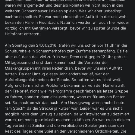
waren wir angemeldet und deshalb konnten wir nicht noch in den
weiteren Ochsenhauser Lokalen spielen. Was wir aber unbedingt
nachholen sollten. Es war noch ein schöner Auftritt in der uns wohl
bekannten Halle in Fischbach. Natürlich wurden wir auch hier wieder
vorzüglich mit Getränken versorgt, bevor wir zu später Stunde die
Heimfahrt antraten.
Am Sonntag den 24.01.2016, trafen wir uns schon vor 11 Uhr in der
Schulturnhalle in Schemmerhofen zum Zunftmeisterempfang. Es fiel
aber auf, dass das viel zu früh war. Denn erst gegen 12 Uhr gab es
Mittagessen und erst dann kamen noch die Vertreter der
Maskengruppen mit ihren Reden dran, bevor wir unseren Auftritt
hatten. Da der Umzug dieses Jahr anders verlief, war der
Aufstellungsplatz neben der Schule. So hatten wir es nicht weit.
Aufgrund terminlicher Probleme bekamen wir von der Narrenzunft
den Freibrief, nicht wie im Programm geschrieben als letzte Gruppe
zu fahren, sondern dann einzuscheren, wann es für uns am Besten
sei. So machten wir das auch. Am Umzugsweg waren mehr Leute
"am Stück", da die Strecke ja kürzer war. Leider war es uns nicht
möglich nach dem Umzug zu spielen, da wir inzwischen zu dezimiert
waren, um noch gute Musik machen zu können. So war es an diesem
Tag vorbei mit Spielen und die verbliebenen Spieler genossen den
Rest des Tages ohne Spiel an den verschiedenen Örtlichkeiten. Die