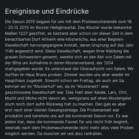
Ereignisse und Eindrücke
Die Saison 2015 begann für uns mit dem Probewochenende vom 18.
- 20.12.2015 im Kloster Heiligkreuztal. Das Kloster wurde bekannter
Maßen 1227 gestiftet, es bestand aber schon vor dieser Zeit in dem
benachbarten Dorf Altheim eine klösterliche, aus einer Beginen-
Gesellschaft hervorgegangene Anstalt, deren Ursprung auf das Jahr
1140 angesetzt wird. Diese Gesellschaft, wegen ihrer Kleidung die
grauen Schwestern genannt, wandte sich an den Abt von Salem mit
der Bitte um Aufnahme in deren Klosterverband, der 1204
stattgegeben wurde. Es unterstand der Oberaufsicht von Salem. Wir
durften im Haus Bruno proben. Zimmer wurden uns aber wieder im
Haupthaus zugeteilt. Sowohl schon am Freitag, als auch am Sa.
kehrten wir im "Klosterhof" ein, da im "Klosterwirt" eine
geschlossene Gesellschaft war. Dies hielt aber Xande, Lars, Chri,
Muchl und Miche nicht davon ab, wenigstens auf einen Klostergeist
doch noch dort aufm Rückweg halt zu machen. Den gab es aber
erst nach einer kleinen Gesangseinlage. Die Probenarbeit war
produktiv und bereitete uns auf die kommende Saison vor. Es war
jedem klar, dass die kommende Fasnet für uns recht früh beginnt,
weshalb nach dem Probenwochenende nicht mehr allzu viele Proben
möglich werden. Da mussten wir uns also ranhalten.