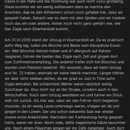
Gäste in der Halle und die Stimmung war auch nicht sooo großartig.
Diese konnten wir ein wenig aufbessern denn es machte den
Anschein, daø es den Altheimern schon noch gefallen hat, dass wir
gespielt haben. Danach war es dann mit dem Spielen und wir tranken
noch das ein oder andere. Immer noch nicht ganz geklärt war, wie
das Zügle nach Eberhardzell kommt.
Am 31.01.2016 stand der Umzug in Eberhardzell an. Da es praktisch
aufm Weg lag, luden uns Bösche und Beate zum Kässpätzla Essen
ein. Weil Bösches Katzen haben und A² allergisch auf Katzen
reagieren, fuhren die beiden das Zügle nach Zell und gingen dort
zum Zunftmeisterempfang. Die anderen trafen sich bei Bösches und
wurden vom Feinsten bewirtet. Wir wussten, dass wir beim Umzug
erst Nr. 72 haben, weshalb wir keine Hektik machten. Länger hätten
wir aber nicht bleiben dürfen, da wir grad so Just in Time aufm
Zügle eintrafen. Bei schlechtem Wetter waren natürlich wenig
Zuschauer da. Also nicht nur an der Straøe, sondern auch in den
Wirtschaften. Nach dem Umzug wendeten wir und fuhren ein Stück
weit mit zurück. Als klar war, dass wir den Fahrer nicht begleiten
mussten, da eh wenig Leute unterwegs waren, stiegen wir ab und
gingen in den Löwen. Der uns schon bekannte Saal war wieder
unsere erste Anlaufstelle. Nachdem der Fanfarenzug fertig gespielt
hatte, waren wir dran. Nicht viele, dafür begeisterte Gäste lauschten
uns. Nach einem Päuschen gingen wir ins Café Junginger. Auch dort