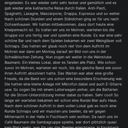
eingeladen. Es war wieder sehr sehr lecker und gemütlich und es
gab wieder eine kulinarische Reise durch Italien. Anti-Pasti,
Spaghetti, Lasagne, Mascarpone, Grappa, Espresso und so weiter.
Nach schönen Stunden und einem Ständchen ging es für uns nach
Ochsenhausen. Wir hatten mitbekommen, dass dort heute eine
Kneipennacht ist. So trafen wir uns im Mohren, warteten bis die
Gruppe vor uns fertig war und spielten eine Runde. Es war eine sehr
schöne Bar und nach dem Spielen bekamen wir zwei Weingläser voll
Schnaps. Das hatten wir glaub noch nie! Von dem Auftritt im
Mohren war dann am Montag darauf ein Bild von uns in der
Schwäbischen Zeitung. Nun zogen wir weiter in die Weinstube
Baumann. Ein kleines Lokal, aber es fanden alle Platz. Wie schon
zuvor im Mohren, warteten wir noch, bis die gleiche Band wie zuvor
ihren Auftritt absolviert hatte. Das Warten war aber eine große
Freude, da die Band vor uns schon eine besondere Erscheinung war.
Die hatten eine kleine Anlage mit Mikrofon dabei und auch E-Gitarre
usw. So zogen Sie mit einem Leiterwagen umher, um die Batterien
für die Strom-Unterstützung immer dabei zu haben. Sehr cool! So
lange wir warteten bekamen wir schon eine Runde Bier aufs Haus.
Nach dem schönen Auftritt in dem vollen Lokal gab es noch eine
Runde Schnaps und wir mussten uns beeilen, da wir gegen
Mitternacht in der Halle in Fischbach sein wollten. Da nach uns im
Café Baumann die Sambagruppe spielte, war dort plötzlich quasi
kein Platz mehr, was für uns das Beeilen erleichterte. In Fischbach